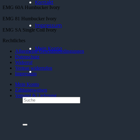
Kontakt
EMG 60A Humbucker Ivory
EMG 81 Humbucker Ivory
Impressum
EMG SA Single Coil Ivory
Rechtliches
Mein Konto
Allgemeine Geschäftsbedingungen
Datenschutz
Widerruf
Vertrag widerrufen
Impressum
Mein Konto
Zahlungsweisen
Versand & Lieferung