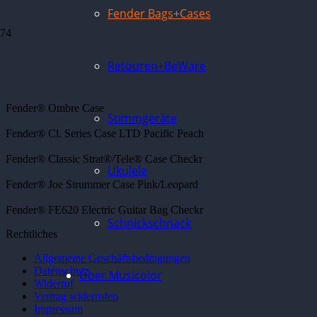
Fender Bags+Cases
Retouren+BeWare
Fender® Ombre Case
Stimmgeräte
Fender® Cl. Series Case LTD Pacific Peach
Fender® Classic Strat®/Tele® Case Checkr
Ukulele
Fender® Joe Strummer Case Pink/Leopard
Fender® FE620 Electric Guitar Bag Checkr
Schnickschnack
Rechtliches
Allgemeine Geschäftsbedingungen
Datenschutz
Über Musicolor
Widerruf
Vertrag widerrufen
Impressum