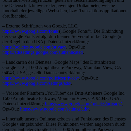
Sofortüberweisung) nutzen, gelten die Geschäftsbedingungen und
die Datenschutzhinweise der jeweiligen Drittanbieter, welche
innerhalb der jeweiligen Webseiten, bzw. Transaktionsapplikationen
abrufbar sind.
– Externe Schriftarten von Google, LLC.,
https://www.google.com/fonts
(„Google Fonts“). Die Einbindung
der Google Fonts erfolgt durch einen Serveraufruf bei Google (in
der Regel in den USA). Datenschutzerklärung:
https://policies.google.com/privacy
, Opt-Out:
https://adssettings.google.com/authenticated
.
– Landkarten des Dienstes „Google Maps“ des Drittanbieters
Google LLC, 1600 Amphitheatre Parkway, Mountain View, CA
94043, USA, gestellt. Datenschutzerklärung:
https://www.google.com/policies/privacy/
, Opt-Out:
https://www.google.com/settings/ads/
.
– Videos der Plattform „YouTube“ des Dritt-Anbieters Google Inc.,
1600 Amphitheatre Parkway, Mountain View, CA 94043, USA.
Datenschutzerklärung:
https://www.google.com/policies/privacy/
,
Opt-Out:
https://www.google.com/settings/ads/
.
– Innerhalb unseres Onlineangebotes sind Funktionen des Dienstes
Google+ eingebunden. Diese Funktionen werden angeboten durch
den Drittanbieter Google LLC, 1600 Amphitheatre Parkway,