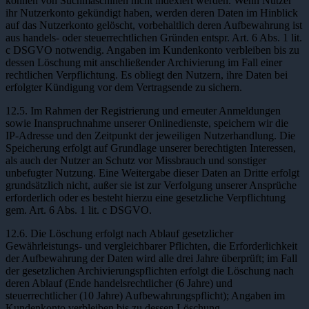
können von Suchmaschinen nicht indexiert werden. Wenn Nutzer
ihr Nutzerkonto gekündigt haben, werden deren Daten im Hinblick
auf das Nutzerkonto gelöscht, vorbehaltlich deren Aufbewahrung ist
aus handels- oder steuerrechtlichen Gründen entspr. Art. 6 Abs. 1 lit.
c DSGVO notwendig. Angaben im Kundenkonto verbleiben bis zu
dessen Löschung mit anschließender Archivierung im Fall einer
rechtlichen Verpflichtung. Es obliegt den Nutzern, ihre Daten bei
erfolgter Kündigung vor dem Vertragsende zu sichern.
12.5. Im Rahmen der Registrierung und erneuter Anmeldungen
sowie Inanspruchnahme unserer Onlinedienste, speichern wir die
IP-Adresse und den Zeitpunkt der jeweiligen Nutzerhandlung. Die
Speicherung erfolgt auf Grundlage unserer berechtigten Interessen,
als auch der Nutzer an Schutz vor Missbrauch und sonstiger
unbefugter Nutzung. Eine Weitergabe dieser Daten an Dritte erfolgt
grundsätzlich nicht, außer sie ist zur Verfolgung unserer Ansprüche
erforderlich oder es besteht hierzu eine gesetzliche Verpflichtung
gem. Art. 6 Abs. 1 lit. c DSGVO.
12.6. Die Löschung erfolgt nach Ablauf gesetzlicher
Gewährleistungs- und vergleichbarer Pflichten, die Erforderlichkeit
der Aufbewahrung der Daten wird alle drei Jahre überprüft; im Fall
der gesetzlichen Archivierungspflichten erfolgt die Löschung nach
deren Ablauf (Ende handelsrechtlicher (6 Jahre) und
steuerrechtlicher (10 Jahre) Aufbewahrungspflicht); Angaben im
Kundenkonto verbleiben bis zu dessen Löschung.