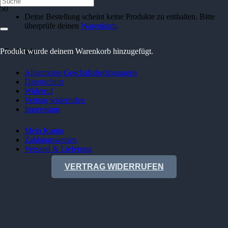
Deine Bestellung scheint keine Produkte zu enthalten. Bitte
überprüfe deinen
Warenkorb
.
Produkt
Rechtliches
wurde deinem Warenkorb hinzugefügt.
Allgemeine Geschäftsbedingungen
Datenschutz
Widerruf
Vertrag widerrufen
Impressum
Mein Konto
Zahlungsweisen
Versand & Lieferung
VERTRAG WIDERRUFEN