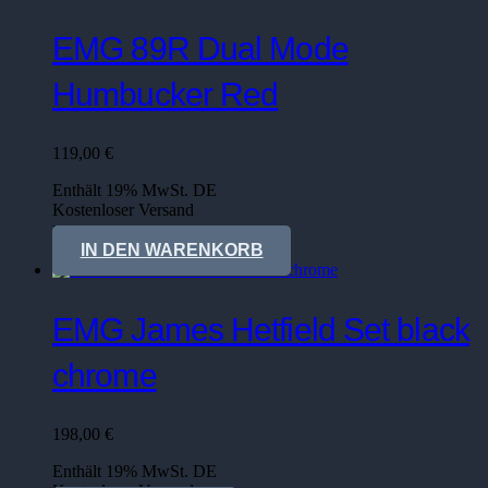
EMG 89R Dual Mode
Humbucker Red
119,00
€
Enthält 19% MwSt. DE
Kostenloser Versand
Lieferzeit: sofort lieferbar
IN DEN WARENKORB
EMG James Hetfield Set black
chrome
198,00
€
Enthält 19% MwSt. DE