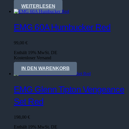
Kostenloser Versand
WEITERLESEN
EMG 60A Humbucker Red
99,00
€
Enthält 19% MwSt. DE
Kostenloser Versand
Lieferzeit: sofort lieferbar
IN DEN WARENKORB
EMG Glenn Tipton Vengeance
Set Red
198,00
€
Enthält 19% MwSt. DE