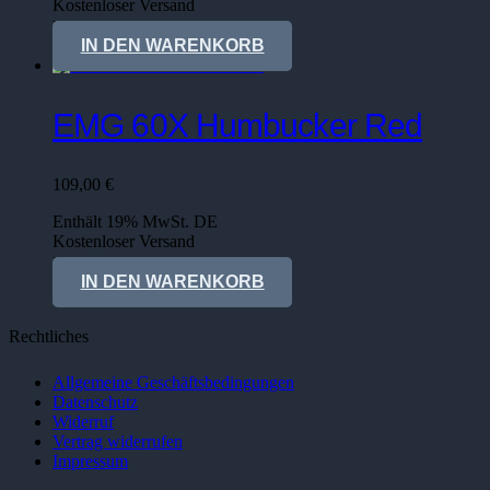
Kostenloser Versand
Lieferzeit: sofort lieferbar
IN DEN WARENKORB
EMG 60X Humbucker Red
109,00
€
Enthält 19% MwSt. DE
Kostenloser Versand
Lieferzeit: sofort lieferbar
IN DEN WARENKORB
Rechtliches
Allgemeine Geschäftsbedingungen
Datenschutz
Widerruf
Vertrag widerrufen
Impressum