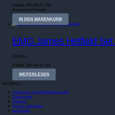
Enthält 19% MwSt. DE
Kostenloser Versand
Lieferzeit: sofort lieferbar
IN DEN WARENKORB
EMG James Hetfield Set
198,00
€
Enthält 19% MwSt. DE
Kostenloser Versand
WEITERLESEN
Rechtliches
Allgemeine Geschäftsbedingungen
Datenschutz
Widerruf
Vertrag widerrufen
Impressum