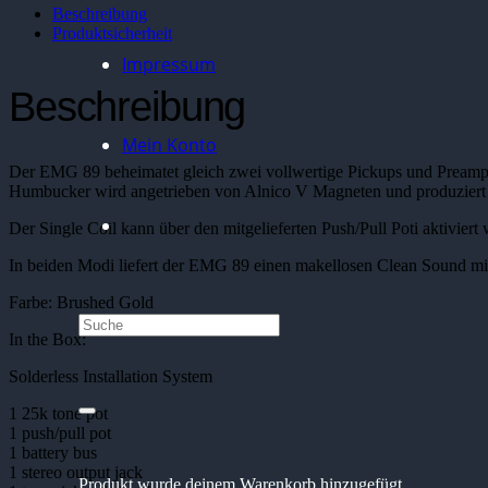
Beschreibung
Produktsicherheit
Impressum
Beschreibung
Mein Konto
Der EMG 89 beheimatet gleich zwei vollwertige Pickups und Preamps 
Humbucker wird angetrieben von Alnico V Magneten und produziert e
Der Single Coil kann über den mitgelieferten Push/Pull Poti aktiviert
In beiden Modi liefert der EMG 89 einen makellosen Clean Sound mit 
Farbe: Brushed Gold
In the Box:
Solderless Installation System
1 25k tone pot
1 push/pull pot
1 battery bus
1 stereo output jack
Produkt
wurde deinem Warenkorb hinzugefügt.