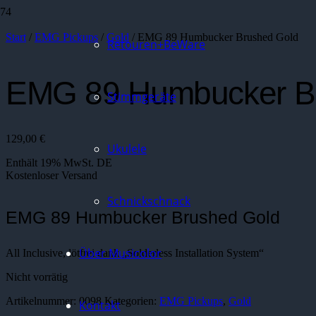
Start
/
EMG Pickups
/
Gold
/ EMG 89 Humbucker Brushed Gold
Retouren+BeWare
EMG 89 Humbucker B
Stimmgeräte
129,00
€
Ukulele
Enthält 19% MwSt. DE
Kostenloser Versand
Schnickschnack
EMG 89 Humbucker Brushed Gold
Über Musicolor
All Inclusive, lötfrei dank „Solderless Installation System“
Nicht vorrätig
Artikelnummer:
0098
Kategorien:
EMG Pickups
,
Gold
Kontakt