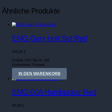
Ähnliche Produkte
EMG Gary Holt Set Red
209,00
€
Enthält 19% MwSt. DE
Kostenloser Versand
Lieferzeit: sofort lieferbar
IN DEN WARENKORB
EMG 60A Humbucker Red
99,00
€