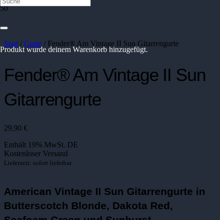
Start
/
Gurte
/ Fender® Am Vintage II Sun Gitarrengurte
Produkt
wurde deinem Warenkorb hinzugefügt.
Fender® Am Vintage II Sun
Gitarrengurte
29,90
€
Enthält 19% MwSt. DE
Kostenloser Versand
Lieferzeit: sofort lieferbar
American Vintage II Sun Gitarrengurte in
Butterscotch Blonde, Dakota Red,
Seafoam Green und Sunburst