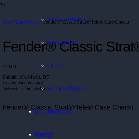
Retouren+BeWare
Start
/
Bags+Cases
/ Fender® Classic Strat®/Tele® Case Checkr
Fender® Classic Stra
Stimmgeräte
Ukulele
159,00
€
Enthält 19% MwSt. DE
Kostenloser Versand
Schnickschnack
Lieferzeit: sofort lieferbar
Fender® Classic Strat®/Tele® Case Checkr
Über Musicolor
Kontakt