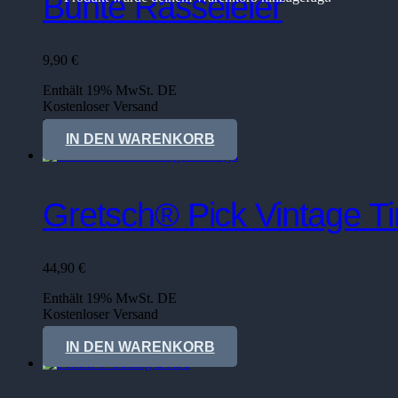
Bunte Rasseleier
9,90
€
Enthält 19% MwSt. DE
Kostenloser Versand
Lieferzeit: sofort lieferbar
IN DEN WARENKORB
Gretsch® Pick Vintage Ti
44,90
€
Enthält 19% MwSt. DE
Kostenloser Versand
Lieferzeit: sofort lieferbar
IN DEN WARENKORB