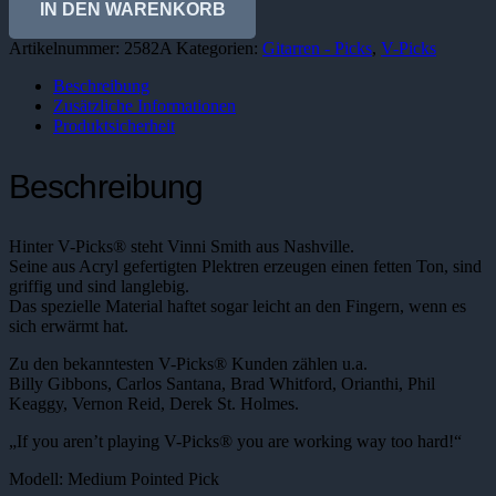
Medium
IN DEN WARENKORB
Pointed
Pick
Artikelnummer:
2582A
Kategorien:
Gitarren - Picks
,
V-Picks
Menge
Beschreibung
Zusätzliche Informationen
Produktsicherheit
Beschreibung
Hinter V-Picks® steht Vinni Smith aus Nashville.
Seine aus Acryl gefertigten Plektren erzeugen einen fetten Ton, sind
griffig und sind langlebig.
Das spezielle Material haftet sogar leicht an den Fingern, wenn es
sich erwärmt hat.
Zu den bekanntesten V-Picks® Kunden zählen u.a.
Billy Gibbons, Carlos Santana, Brad Whitford, Orianthi, Phil
Keaggy, Vernon Reid, Derek St. Holmes.
„If you aren’t playing V-Picks® you are working way too hard!“
Modell: Medium Pointed Pick